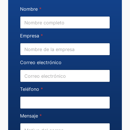
Nombre
*
Empresa
*
Correo electrónico
T
Teléfono
*
e
l
é
f
o
Mensaje
*
n
o
e