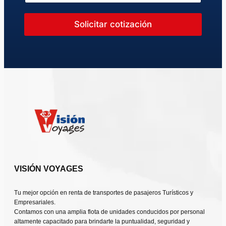
E
m
p
Solicitar cotización
r
e
s
a
e
l
e
c
t
r
ó
n
i
c
o
VISIÓN VOYAGES
Tu mejor opción en renta de transportes de pasajeros Turísticos y
Empresariales.
Contamos con una amplia flota de unidades conducidos por personal
altamente capacitado para brindarte la puntualidad, seguridad y